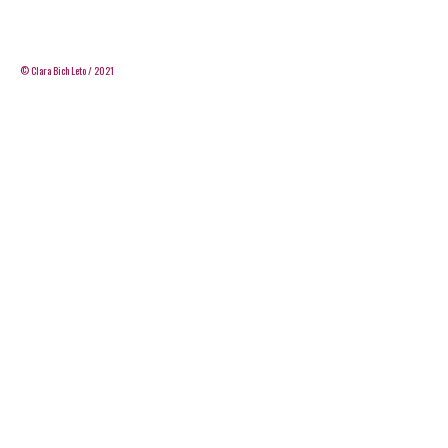
© Clara Bich Leto / 2021